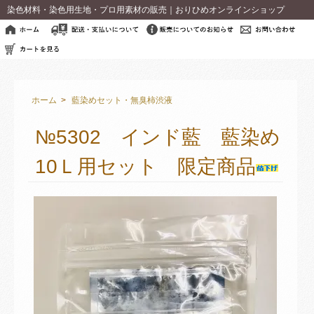
染色材料・染色用生地・プロ用素材の販売｜おりひめオンラインショップ
ホーム
>
藍染めセット・無臭柿渋液
№5302 インド藍 藍染め
10Ｌ用セット 限定商品