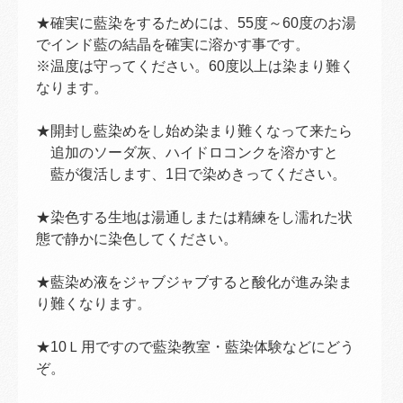
★確実に藍染をするためには、55度～60度のお湯
でインド藍の結晶を確実に溶かす事です。
※温度は守ってください。60度以上は染まり難く
なります。
★開封し藍染めをし始め染まり難くなって来たら
追加のソーダ灰、ハイドロコンクを溶かすと
藍が復活します、1日で染めきってください。
★染色する生地は湯通しまたは精練をし濡れた状
態で静かに染色してください。
★藍染め液をジャブジャブすると酸化が進み染ま
り難くなります。
★10Ｌ用ですので藍染教室・藍染体験などにどう
ぞ。