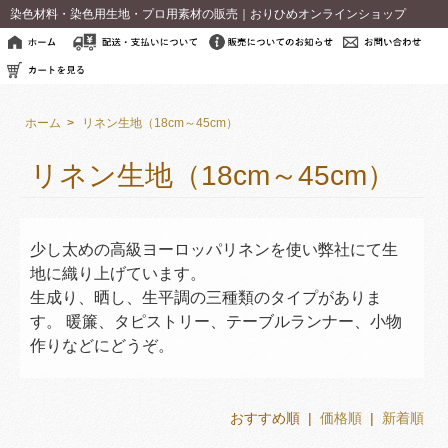
染色材料・染色用生地・プロ用素材の販売｜おりひめオンラインショップ
ホーム
>
リネン生地（18cm～45cm）
リネン生地（18cm～45cm）
少し太めの高級ヨーロッパリネンを使い弊社にて生
地に織り上げています。
生成り、晒し、生平調の三種類のタイプがありま
す。 暖簾、タピストリー、テーブルランナー、小物
作りなどにどうぞ。
おすすめ順 |
価格順
|
新着順