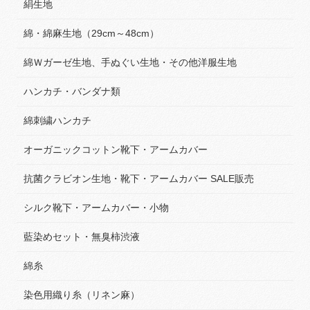
絹生地
綿・綿麻生地（29cm～48cm）
綿Ｗガーゼ生地、手ぬぐい生地・その他洋服生地
ハンカチ・バンダナ類
綿刺繍ハンカチ
オーガニックコットン靴下・アームカバー
抗菌クラビオン生地・靴下・アームカバー SALE販売
シルク靴下・アームカバー・小物
藍染めセット・無臭柿渋液
綿糸
染色用織り糸（リネン麻）