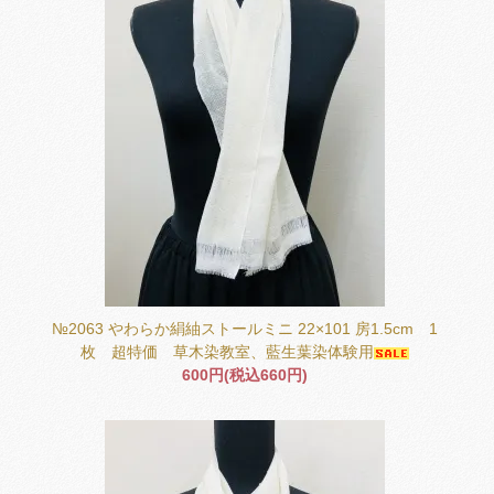
№2063 やわらか絹紬ストールミニ 22×101 房1.5cm 1
枚 超特価 草木染教室、藍生葉染体験用
600円(税込660円)