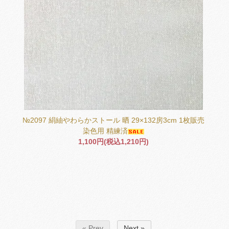
№2097 絹紬やわらかストール 晒 29×132房3cm 1枚販売
染色用 精練済
1,100円(税込1,210円)
« Prev
Next »