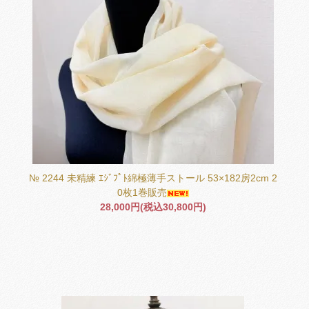
№ 2244 未精練 ｴｼﾞﾌﾟﾄ綿極薄手ストール 53×182房2cm 2
0枚1巻販売
28,000円(税込30,800円)