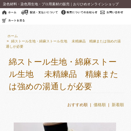
染色材料・染色用生地・プロ用素材の販売｜おりひめオンラインショップ
ホーム
>
綿ストール生地・綿麻ストール生地 未精練品 精練または強めの湯
通しが必要
綿ストール生地・綿麻ストー
ル生地 未精練品 精練また
は強めの湯通しが必要
おすすめ順 |
価格順
|
新着順