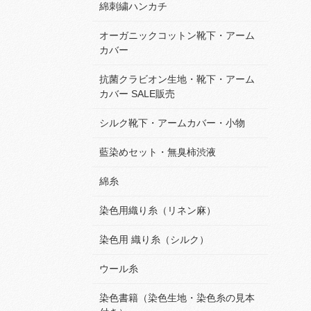
綿刺繍ハンカチ
オーガニックコットン靴下・アーム
カバー
抗菌クラビオン生地・靴下・アーム
カバー SALE販売
シルク靴下・アームカバー・小物
藍染めセット・無臭柿渋液
綿糸
染色用織り糸（リネン麻）
染色用 織り糸（シルク）
ウール糸
染色書籍（染色生地・染色糸の見本