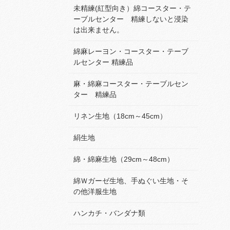
未精練(紅型向き）綿コースター・テ
ーブルセンター 精練しないと浸染
は出来ません。
綿麻レーヨン・コースター・テーブ
ルセンター 精練品
麻・綿麻コースター・テーブルセン
ター 精練品
リネン生地（18cm～45cm）
絹生地
綿・綿麻生地（29cm～48cm）
綿Ｗガーゼ生地、手ぬぐい生地・そ
の他洋服生地
ハンカチ・バンダナ類